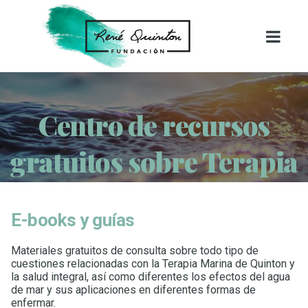
Centro de recursos
gratuitos sobre Terapia
Marina
E-books y guías
Recursos gratuitos para profesionales de la salud
sobre la Terapia Marina de Quinton: e-books y guías,
Materiales gratuitos de consulta sobre todo tipo de
cuestiones relacionadas con la Terapia Marina de Quinton y
infografías y vídeos..
la salud integral, así como diferentes los efectos del agua
de mar y sus aplicaciones en diferentes formas de
enfermar.