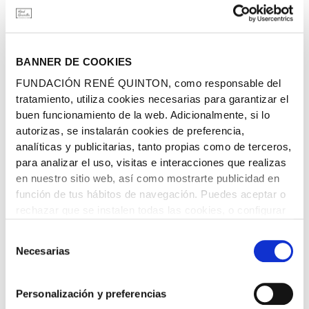
BANNER DE COOKIES
FUNDACIÓN RENÉ QUINTON, como responsable del
tratamiento, utiliza cookies necesarias para garantizar el
buen funcionamiento de la web. Adicionalmente, si lo
autorizas, se instalarán cookies de preferencia,
Agua de Mar Quinton: Del origen de la vida a la
analíticas y publicitarias, tanto propias como de terceros,
consulta
para analizar el uso, visitas e interacciones que realizas
en nuestro sitio web, así como mostrarte publicidad en
Con esta guía podrás
entender por qué
René
Quinton
vinculó el
función de tus hábitos de navegación. Puedes aceptar o
mar con el equilibrio interno del organismo y cómo esa visión dio
rechazar que se instalen todas las cookies, o configurar
lugar a una de las propuestas más singulares de la terapéutica
cuáles deseas instalar. Podrás encontrar más
moderna.
Selección
información en nuestra
Política de Cookies
.
Necesarias
de
El mar como origen de la vida y como referencia
consentimiento
La figura de René Quinton
Los experimentos, observaciones y hallazgos
Personalización y preferencias
El significado del totum ionomineral
La evolución histórica del Plasma de Quinton